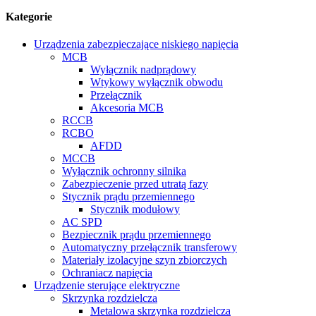
Kategorie
Urządzenia zabezpieczające niskiego napięcia
MCB
Wyłącznik nadprądowy
Wtykowy wyłącznik obwodu
Przełącznik
Akcesoria MCB
RCCB
RCBO
AFDD
MCCB
Wyłącznik ochronny silnika
Zabezpieczenie przed utratą fazy
Stycznik prądu przemiennego
Stycznik modułowy
AC SPD
Bezpiecznik prądu przemiennego
Automatyczny przełącznik transferowy
Materiały izolacyjne szyn zbiorczych
Ochraniacz napięcia
Urządzenie sterujące elektryczne
Skrzynka rozdzielcza
Metalowa skrzynka rozdzielcza