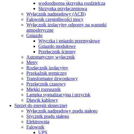
wodoodporna skrzynka rozdzielcza
Skrzynka przyłączeniowa
Wyłącznik nadprądowy (ACB)
Falownik częstotliwości mocy
Wyłącznik izolacyjny odporny na warunki
atmosferyczne
Gniazdo
Wtyczka i gniazdo przemysłowe
Gniazdo modułowe
Przełącznik ścienny
Automatyczny wyłącznik
Metry
Rozłącznik izolacyjny
Przekaźnik termiczny
Transformator dzwonkowy
Przełącznik czasowy
Miękki rozrusznik
Lampka sygnalizacyjna i przycisk
Dławik kablowy
Sprzęt do energii słonecznej
Wyłącznik nadprądowy prądu stałego
Stycznik prądu stałego
Elektrownia
Falownik
UPS