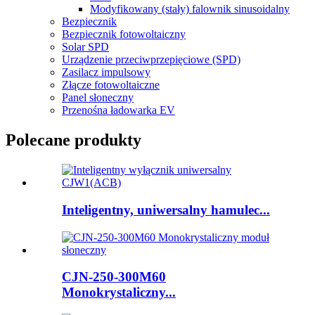
Modyfikowany (stały) falownik sinusoidalny
Bezpiecznik
Bezpiecznik fotowoltaiczny
Solar SPD
Urządzenie przeciwprzepięciowe (SPD)
Zasilacz impulsowy
Złącze fotowoltaiczne
Panel słoneczny
Przenośna ładowarka EV
Polecane produkty
Inteligentny, uniwersalny hamulec...
CJN-250-300M60
Monokrystaliczny...