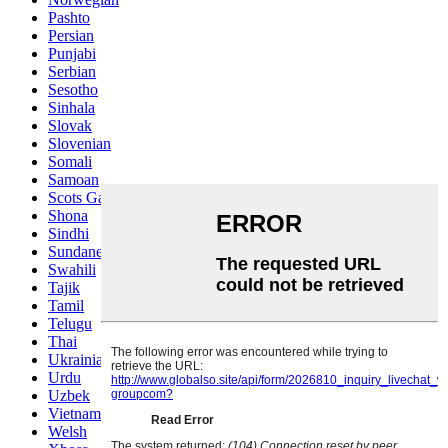
Pashto
Persian
Punjabi
Serbian
Sesotho
Sinhala
Slovak
Slovenian
Somali
Samoan
Scots Gaelic
Shona
Sindhi
Sundanese
Swahili
Tajik
Tamil
Telugu
Thai
Ukrainian
Urdu
Uzbek
Vietnamese
Welsh