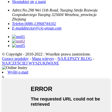
Skontaktuj się z nami
Adres:
No.298 Wei 11th Road, Yueqing Strefa Rozwoju
Gospodarczego Yueqing 325604 Wenzhou, prowincja
Zhejiang
Telefon:
0086-13968744102
E-mail
director@cje-group.com
© Copyright - 2010-2022 : Wszelkie prawa zastrzeżone.
Gorące produkty
-
Mapa witryny
-
NAJLEPSZY BLOG
-
NAJCZĘŚCIEJ WYSZUKIWANE
Wyślij e-mail
x