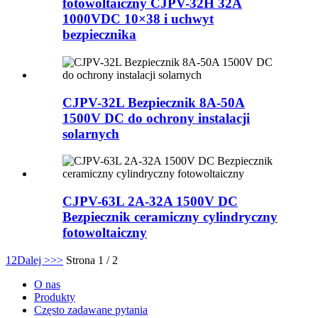
fotowoltaiczny CJPV-32H 32A
1000VDC 10×38 i uchwyt
bezpiecznika
CJPV-32L Bezpiecznik 8A-50A
1500V DC do ochrony instalacji
solarnych
CJPV-63L 2A-32A 1500V DC
Bezpiecznik ceramiczny cylindryczny
fotowoltaiczny
1
2
Dalej >
>>
Strona 1 / 2
O nas
Produkty
Często zadawane pytania