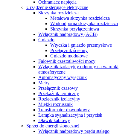
Ochraniacz napięcia
Urządzenie sterujące elektryczne
Skrzynka rozdzielcza
Metalowa skrzynka rozdzielcza
Wodoodporna skrzynka rozdzielcza
Skrzynka przyłączeniowa
Wyłącznik nadprądowy (ACB)
Gniazdo
Wtyczka i gniazdo przemysłowe
Przełącznik ścienny
Gniazdo modułowe
Falownik częstotliwości mocy
Wyłącznik izolacyjny odporny na warunki
atmosferyczne
Automatyczny wyłącznik
Metry
Przełącznik czasowy
Przekaźnik termiczny
Rozłącznik izolacyjny
Miękki rozrusznik
Transformator dzwonkowy
Lampka sygnalizacyjna i przycisk
Dławik kablowy
Sprzęt do energii słonecznej
Wyłącznik nadprądowy prądu stałego