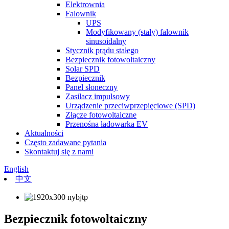
Elektrownia
Falownik
UPS
Modyfikowany (stały) falownik
sinusoidalny
Stycznik prądu stałego
Bezpiecznik fotowoltaiczny
Solar SPD
Bezpiecznik
Panel słoneczny
Zasilacz impulsowy
Urządzenie przeciwprzepięciowe (SPD)
Złącze fotowoltaiczne
Przenośna ładowarka EV
Aktualności
Często zadawane pytania
Skontaktuj się z nami
English
中文
Bezpiecznik fotowoltaiczny