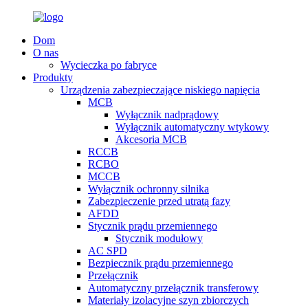
Dom
O nas
Wycieczka po fabryce
Produkty
Urządzenia zabezpieczające niskiego napięcia
MCB
Wyłącznik nadprądowy
Wyłącznik automatyczny wtykowy
Akcesoria MCB
RCCB
RCBO
MCCB
Wyłącznik ochronny silnika
Zabezpieczenie przed utratą fazy
AFDD
Stycznik prądu przemiennego
Stycznik modułowy
AC SPD
Bezpiecznik prądu przemiennego
Przełącznik
Automatyczny przełącznik transferowy
Materiały izolacyjne szyn zbiorczych