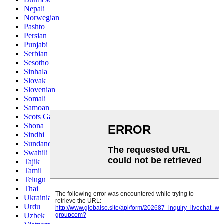
Nepali
Norwegian
Pashto
Persian
Punjabi
Serbian
Sesotho
Sinhala
Slovak
Slovenian
Somali
Samoan
Scots Gaelic
Shona
Sindhi
Sundanese
Swahili
Tajik
Tamil
Telugu
Thai
Ukrainian
Urdu
Uzbek