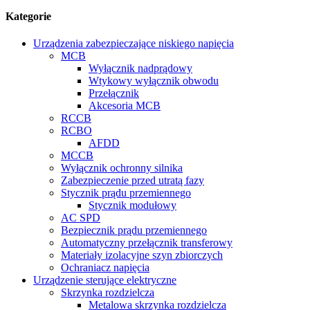
Kategorie
Urządzenia zabezpieczające niskiego napięcia
MCB
Wyłącznik nadprądowy
Wtykowy wyłącznik obwodu
Przełącznik
Akcesoria MCB
RCCB
RCBO
AFDD
MCCB
Wyłącznik ochronny silnika
Zabezpieczenie przed utratą fazy
Stycznik prądu przemiennego
Stycznik modułowy
AC SPD
Bezpiecznik prądu przemiennego
Automatyczny przełącznik transferowy
Materiały izolacyjne szyn zbiorczych
Ochraniacz napięcia
Urządzenie sterujące elektryczne
Skrzynka rozdzielcza
Metalowa skrzynka rozdzielcza