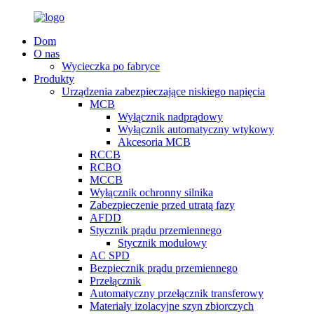
Dom
O nas
Wycieczka po fabryce
Produkty
Urządzenia zabezpieczające niskiego napięcia
MCB
Wyłącznik nadprądowy
Wyłącznik automatyczny wtykowy
Akcesoria MCB
RCCB
RCBO
MCCB
Wyłącznik ochronny silnika
Zabezpieczenie przed utratą fazy
AFDD
Stycznik prądu przemiennego
Stycznik modułowy
AC SPD
Bezpiecznik prądu przemiennego
Przełącznik
Automatyczny przełącznik transferowy
Materiały izolacyjne szyn zbiorczych