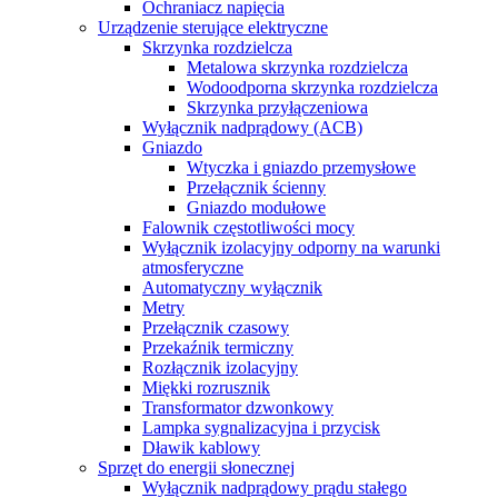
Ochraniacz napięcia
Urządzenie sterujące elektryczne
Skrzynka rozdzielcza
Metalowa skrzynka rozdzielcza
Wodoodporna skrzynka rozdzielcza
Skrzynka przyłączeniowa
Wyłącznik nadprądowy (ACB)
Gniazdo
Wtyczka i gniazdo przemysłowe
Przełącznik ścienny
Gniazdo modułowe
Falownik częstotliwości mocy
Wyłącznik izolacyjny odporny na warunki
atmosferyczne
Automatyczny wyłącznik
Metry
Przełącznik czasowy
Przekaźnik termiczny
Rozłącznik izolacyjny
Miękki rozrusznik
Transformator dzwonkowy
Lampka sygnalizacyjna i przycisk
Dławik kablowy
Sprzęt do energii słonecznej
Wyłącznik nadprądowy prądu stałego