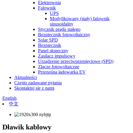
Elektrownia
Falownik
UPS
Modyfikowany (stały) falownik
sinusoidalny
Stycznik prądu stałego
Bezpiecznik fotowoltaiczny
Solar SPD
Bezpiecznik
Panel słoneczny
Zasilacz impulsowy
Urządzenie przeciwprzepięciowe (SPD)
Złącze fotowoltaiczne
Przenośna ładowarka EV
Aktualności
Często zadawane pytania
Skontaktuj się z nami
English
中文
Dławik kablowy