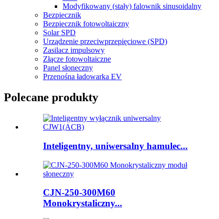
Modyfikowany (stały) falownik sinusoidalny
Bezpiecznik
Bezpiecznik fotowoltaiczny
Solar SPD
Urządzenie przeciwprzepięciowe (SPD)
Zasilacz impulsowy
Złącze fotowoltaiczne
Panel słoneczny
Przenośna ładowarka EV
Polecane produkty
Inteligentny, uniwersalny hamulec...
CJN-250-300M60
Monokrystaliczny...