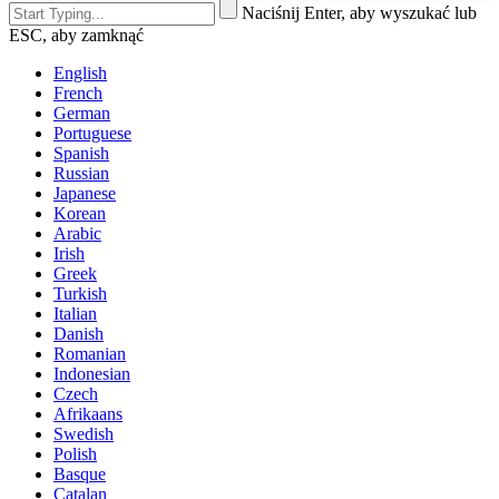
Naciśnij Enter, aby wyszukać lub
ESC, aby zamknąć
English
French
German
Portuguese
Spanish
Russian
Japanese
Korean
Arabic
Irish
Greek
Turkish
Italian
Danish
Romanian
Indonesian
Czech
Afrikaans
Swedish
Polish
Basque
Catalan