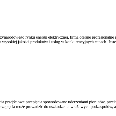
zynarodowego rynku energii elektrycznej, firma oferuje profesjonaln
y wysokiej jakości produktów i usług w konkurencyjnych cenach. Jest
ia przejściowe przepięcia spowodowane uderzeniami piorunów, przełąc
przepięcia może prowadzić do uszkodzenia wrażliwych podzespołów, aw