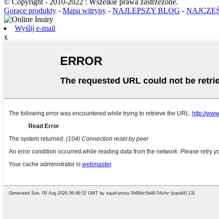
© Copyright - 2010-2022 : Wszelkie prawa zastrzeżone.
Gorące produkty
-
Mapa witryny
-
NAJLEPSZY BLOG
-
NAJCZĘ
Wyślij e-mail
x