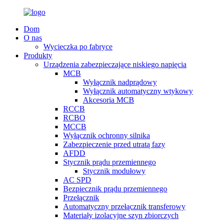
Dom
O nas
Wycieczka po fabryce
Produkty
Urządzenia zabezpieczające niskiego napięcia
MCB
Wyłącznik nadprądowy
Wyłącznik automatyczny wtykowy
Akcesoria MCB
RCCB
RCBO
MCCB
Wyłącznik ochronny silnika
Zabezpieczenie przed utratą fazy
AFDD
Stycznik prądu przemiennego
Stycznik modułowy
AC SPD
Bezpiecznik prądu przemiennego
Przełącznik
Automatyczny przełącznik transferowy
Materiały izolacyjne szyn zbiorczych