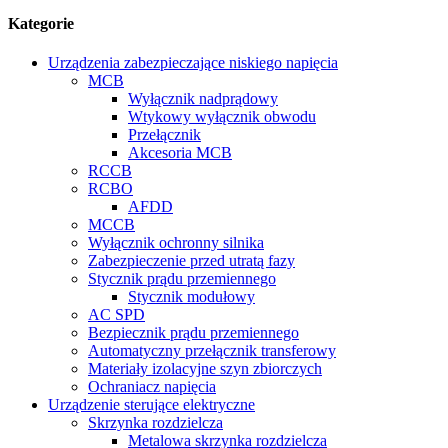
Kategorie
Urządzenia zabezpieczające niskiego napięcia
MCB
Wyłącznik nadprądowy
Wtykowy wyłącznik obwodu
Przełącznik
Akcesoria MCB
RCCB
RCBO
AFDD
MCCB
Wyłącznik ochronny silnika
Zabezpieczenie przed utratą fazy
Stycznik prądu przemiennego
Stycznik modułowy
AC SPD
Bezpiecznik prądu przemiennego
Automatyczny przełącznik transferowy
Materiały izolacyjne szyn zbiorczych
Ochraniacz napięcia
Urządzenie sterujące elektryczne
Skrzynka rozdzielcza
Metalowa skrzynka rozdzielcza