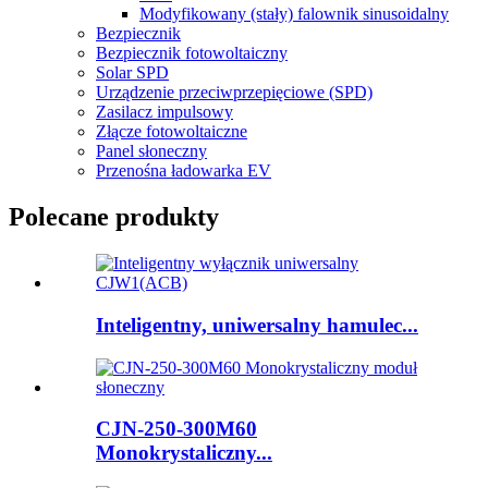
Modyfikowany (stały) falownik sinusoidalny
Bezpiecznik
Bezpiecznik fotowoltaiczny
Solar SPD
Urządzenie przeciwprzepięciowe (SPD)
Zasilacz impulsowy
Złącze fotowoltaiczne
Panel słoneczny
Przenośna ładowarka EV
Polecane produkty
Inteligentny, uniwersalny hamulec...
CJN-250-300M60
Monokrystaliczny...