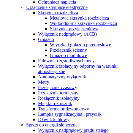
Ochraniacz napięcia
Urządzenie sterujące elektryczne
Skrzynka rozdzielcza
Metalowa skrzynka rozdzielcza
Wodoodporna skrzynka rozdzielcza
Skrzynka przyłączeniowa
Wyłącznik nadprądowy (ACB)
Gniazdo
Wtyczka i gniazdo przemysłowe
Przełącznik ścienny
Gniazdo modułowe
Falownik częstotliwości mocy
Wyłącznik izolacyjny odporny na warunki
atmosferyczne
Automatyczny wyłącznik
Metry
Przełącznik czasowy
Przekaźnik termiczny
Rozłącznik izolacyjny
Miękki rozrusznik
Transformator dzwonkowy
Lampka sygnalizacyjna i przycisk
Dławik kablowy
Sprzęt do energii słonecznej
Wyłącznik nadprądowy prądu stałego