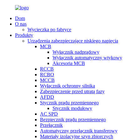
Dom
O nas
Wycieczka po fabryce
Produkty
Urządzenia zabezpieczające niskiego napięcia
MCB
Wyłącznik nadprądowy
Wyłącznik automatyczny wtykowy
Akcesoria MCB
RCCB
RCBO
MCCB
Wyłącznik ochronny silnika
Zabezpieczenie przed utratą fazy
AFDD
Stycznik prądu przemiennego
Stycznik modułowy
AC SPD
Bezpiecznik prądu przemiennego
Przełącznik
Automatyczny przełącznik transferowy
Materiały izolacyjne szyn zbiorczych