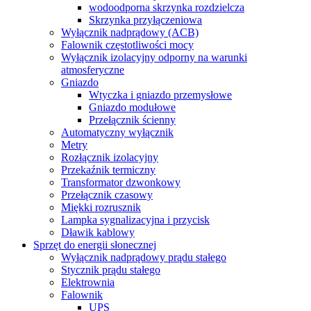
wodoodporna skrzynka rozdzielcza
Skrzynka przyłączeniowa
Wyłącznik nadprądowy (ACB)
Falownik częstotliwości mocy
Wyłącznik izolacyjny odporny na warunki
atmosferyczne
Gniazdo
Wtyczka i gniazdo przemysłowe
Gniazdo modułowe
Przełącznik ścienny
Automatyczny wyłącznik
Metry
Rozłącznik izolacyjny
Przekaźnik termiczny
Transformator dzwonkowy
Przełącznik czasowy
Miękki rozrusznik
Lampka sygnalizacyjna i przycisk
Dławik kablowy
Sprzęt do energii słonecznej
Wyłącznik nadprądowy prądu stałego
Stycznik prądu stałego
Elektrownia
Falownik
UPS