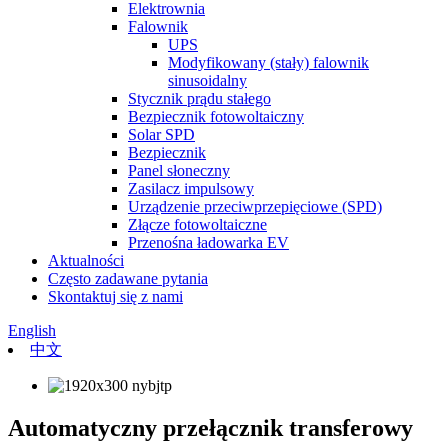
Elektrownia
Falownik
UPS
Modyfikowany (stały) falownik
sinusoidalny
Stycznik prądu stałego
Bezpiecznik fotowoltaiczny
Solar SPD
Bezpiecznik
Panel słoneczny
Zasilacz impulsowy
Urządzenie przeciwprzepięciowe (SPD)
Złącze fotowoltaiczne
Przenośna ładowarka EV
Aktualności
Często zadawane pytania
Skontaktuj się z nami
English
中文
Automatyczny przełącznik transferowy